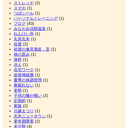
ストレッチ
(2)
スマホ
(1)
つぼシール
(1)
パーソナルトレーニング
(1)
ブログ
(43)
みなかみ法師温泉
(1)
れんけい寺
(1)
丸井志木
(1)
佐渡
(2)
佐渡の逸見酒造，至
(1)
体の歪み
(1)
体幹
(1)
冷え
(1)
在宅ワーク
(1)
坐骨神経痛
(1)
夏季の体調管理
(1)
夜眠れない
(1)
姿勢
(1)
子供の膝が痛い
(2)
定期的
(1)
家族
(2)
川越まつり
(1)
志木ニュータウン
(1)
更年期障害
(2)
未分類
(4)