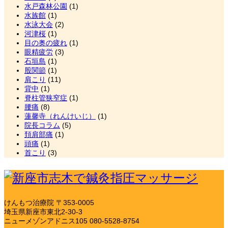
水戸森林公園
(1)
水族館
(1)
水泳大会
(2)
河津桜
(1)
目の奥の疲れ
(1)
眼精疲労
(3)
石垣島
(1)
股関節
(1)
肩こり
(11)
背中
(1)
脊柱管狭窄症
(1)
腰痛
(8)
蓮馨寺（れんけいじ）
(1)
院長コラム
(5)
頚肩部痛
(1)
頭痛
(1)
首こり
(3)
けんもつ治療院
〒353-0005
埼玉県新座市東北2-30-3
ニューメゾンアドニス105
080-5528-8754