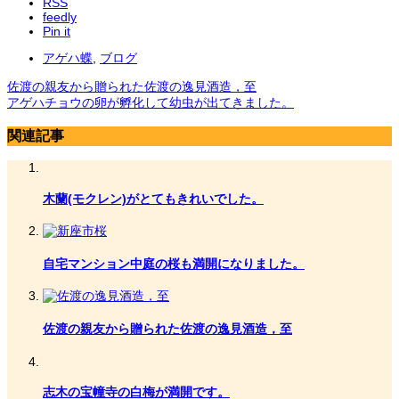
RSS
feedly
Pin it
アゲハ蝶
,
ブログ
佐渡の親友から贈られた佐渡の逸見酒造，至
アゲハチョウの卵が孵化して幼虫が出てきました。
関連記事
木蘭(モクレン)がとてもきれいでした。
自宅マンション中庭の桜も満開になりました。
佐渡の親友から贈られた佐渡の逸見酒造，至
志木の宝幢寺の白梅が満開です。