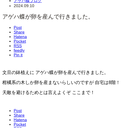
アゲハ蝶
ブログ
2024.09.10
アゲハ蝶が卵を産んで行きました。
Post
Share
Hatena
Pocket
RSS
feedly
Pin it
文旦の鉢植えに アゲハ蝶が卵を産んで行きました。
柑橘系の木しか卵を産まないらしいのですが 自宅は8階！
天敵を避けるためとは言えよくぞ ここまで！
Post
Share
Hatena
Pocket