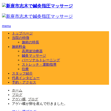
menu
トップページ
当院の特徴
施術の特長
施術料金
高周波治療器
鍼灸マッサージ
パーソナルトレーニング
ストレッチ・運動指導
往療
スタッフ紹介
代表インタビュー
予約・アクセス
ホーム
ブログ
アゲハ蝶
,
ブログ
アゲハ蝶が卵を産んで行きました。