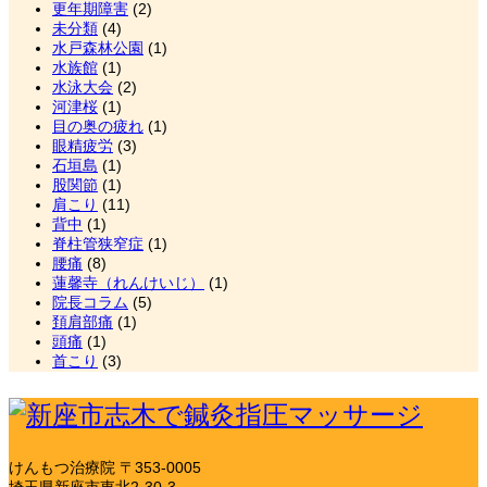
更年期障害
(2)
未分類
(4)
水戸森林公園
(1)
水族館
(1)
水泳大会
(2)
河津桜
(1)
目の奥の疲れ
(1)
眼精疲労
(3)
石垣島
(1)
股関節
(1)
肩こり
(11)
背中
(1)
脊柱管狭窄症
(1)
腰痛
(8)
蓮馨寺（れんけいじ）
(1)
院長コラム
(5)
頚肩部痛
(1)
頭痛
(1)
首こり
(3)
けんもつ治療院
〒353-0005