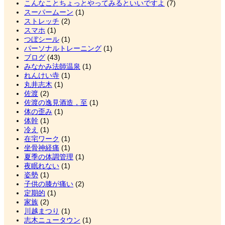
こんなことちょっとやってみるといいですよ
(7)
スーパームーン
(1)
ストレッチ
(2)
スマホ
(1)
つぼシール
(1)
パーソナルトレーニング
(1)
ブログ
(43)
みなかみ法師温泉
(1)
れんけい寺
(1)
丸井志木
(1)
佐渡
(2)
佐渡の逸見酒造，至
(1)
体の歪み
(1)
体幹
(1)
冷え
(1)
在宅ワーク
(1)
坐骨神経痛
(1)
夏季の体調管理
(1)
夜眠れない
(1)
姿勢
(1)
子供の膝が痛い
(2)
定期的
(1)
家族
(2)
川越まつり
(1)
志木ニュータウン
(1)