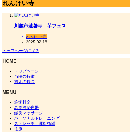
れんけい寺
川越市蓮馨寺 芋フェス
れんけい寺
2025.02.18
トップページに戻る
HOME
トップページ
当院の特徴
施術の特長
MENU
施術料金
高周波治療器
鍼灸マッサージ
パーソナルトレーニング
ストレッチ・運動指導
往療