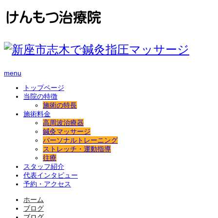
menu
トップページ
当院の特徴
施術の特長
施術料金
高周波治療器
鍼灸マッサージ
パーソナルトレーニング
ストレッチ・運動指導
往療
スタッフ紹介
代表インタビュー
予約・アクセス
ホーム
ブログ
ブログ