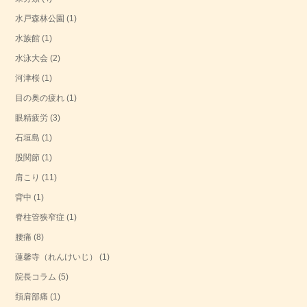
水戸森林公園
(1)
水族館
(1)
水泳大会
(2)
河津桜
(1)
目の奥の疲れ
(1)
眼精疲労
(3)
石垣島
(1)
股関節
(1)
肩こり
(11)
背中
(1)
脊柱管狭窄症
(1)
腰痛
(8)
蓮馨寺（れんけいじ）
(1)
院長コラム
(5)
頚肩部痛
(1)